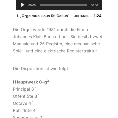
Audio-
00:00
00:00
Player
1.
„Orgelmusik aus St. Gallus“
1:24
— JOHANN SEBASTIAN BACH (1685-1750) | CHRISTIAN JACOB, ORGEL
Die Orgel wurde 1981 durch die Firma
Johannes Klais Bonn erbaut. Sie besitzt zwei
Manuale und 25 Register, eine mechanische
Spiel- und eine elektrische Registertraktur.
Die Disposition ist wie folgt:
3
I Hauptwerk C–g
Principal 8´
Offenflöte 8´
Octave 4´
Rohrflöte 4´
Superoctave 2´