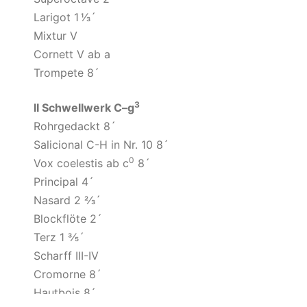
Larigot 1 1⁄3´
Mixtur V
Cornett V ab a
Trompete 8´
3
II Schwellwerk C–g
Rohrgedackt 8´
Salicional C-H in Nr. 10 8´
0
Vox coelestis ab c
8´
Principal 4´
Nasard 2 2⁄3´
Blockflöte 2´
Terz 1 3⁄5´
Scharff III-IV
Cromorne 8´
Hautbois 8´